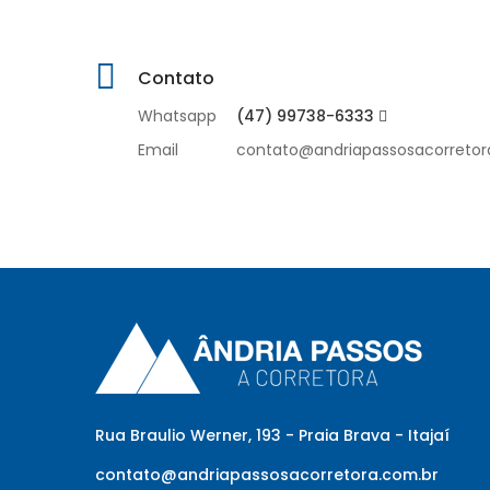
Contato
Whatsapp
(47) 99738-6333
Email
contato@andriapassosacorretor
Rua Braulio Werner, 193 - Praia Brava - Itajaí
contato@andriapassosacorretora.com.br